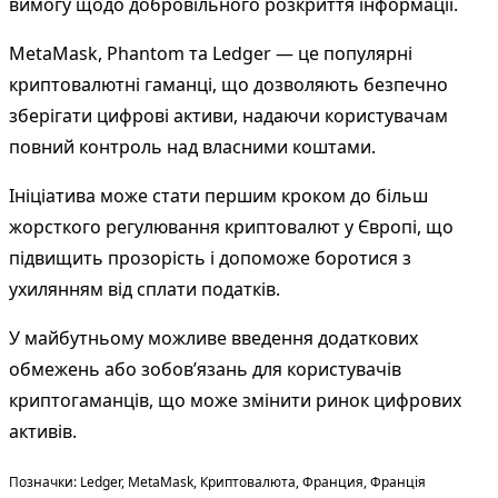
вимогу щодо добровільного розкриття інформації.
MetaMask, Phantom та Ledger — це популярні
криптовалютні гаманці, що дозволяють безпечно
зберігати цифрові активи, надаючи користувачам
повний контроль над власними коштами.
Ініціатива може стати першим кроком до більш
жорсткого регулювання криптовалют у Європі, що
підвищить прозорість і допоможе боротися з
ухилянням від сплати податків.
У майбутньому можливе введення додаткових
обмежень або зобов’язань для користувачів
криптогаманців, що може змінити ринок цифрових
активів.
Теги:
Позначки:
Ledger
,
MetaMask
,
Криптовалюта
,
Франция
,
Франція