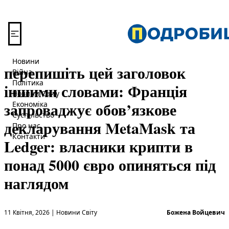
Перейти до вмісту
Новини
перепишіть цей заголовок
Війна
Політика
іншими словами: Франція
Новини Світу
запроваджує обов’язкове
Економіка
Суспільство
декларування MetaMask та
Про нас
Контакти
Ledger: власники крипти в
понад 5000 євро опиняться під
наглядом
Опубліковано в
О
11 Квітня, 2026
|
Новини Світу
Божена Войцевич