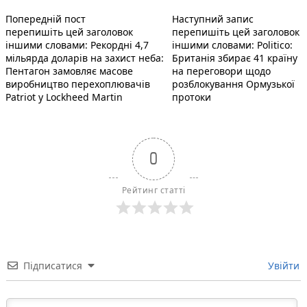
Попередній запис:
Наступний 
Навігація
Попередній пост
Наступний запис
перепишіть цей заголовок
перепишіть цей заголовок
записів
іншими словами: Рекордні 4,7
іншими словами: Politico:
мільярда доларів на захист неба:
Британія збирає 41 країну
Пентагон замовляє масове
на переговори щодо
виробництво перехоплювачів
розблокування Ормузької
Patriot у Lockheed Martin
протоки
0
Рейтинг статті
Підписатися
Увійти