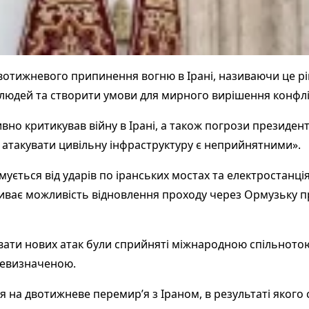
отижневого припинення вогню в Ірані, називаючи це рі
людей та створити умови для мирного вирішення конфлі
вно критикував війну в Ірані, а також погрози презид
и атакувати цивільну інфраструктуру є неприйнятними».
мується від ударів по іранських мостах та електростанці
иває можливість відновлення проходу через Ормузьку п
вати нових атак були сприйняті міжнародною спільнотою
невизначеною.
на двотижневе перемир’я з Іраном, в результаті якого 