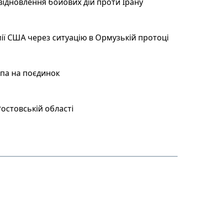
відновлення бойових дій проти Ірану
ії США через ситуацію в Ормузькій протоці
мпа на поєдинок
остовській області