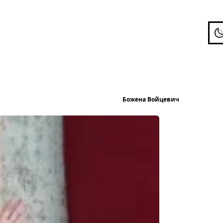
To
Опубліков
Божена Войцевич