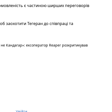
 домовленість є частиною ширших переговорів
б заохотити Тегеран до співпраці та
не Кандагар»: ексоператор Reaper розкритикував
Увійти