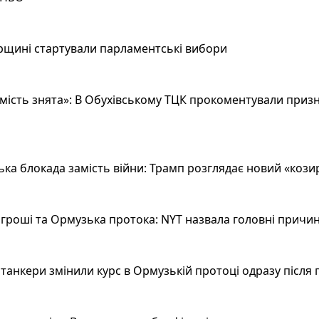
рщині стартували парламентські вибори
ість знята»: В Обухівському ТЦК прокоментували призн
а блокада замість війни: Трамп розглядає новий «козир»
гроші та Ормузька протока: NYT назвала головні причин
анкери змінили курс в Ормузькій протоці одразу після 