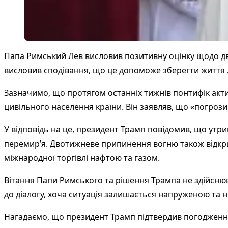
Папа Римський Лев висловив позитивну оцінку щодо дв
висловив сподівання, що це допоможе зберегти життя 
Зазначимо, що протягом останніх тижнів понтифік акти
цивільного населення країни. Він заявляв, що «погроз
У відповідь на це, президент Трамп повідомив, що утри
перемир’я. Двотижневе припинення вогню також відкр
міжнародної торгівлі нафтою та газом.
Вітання Папи Римського та рішення Трампа не здійсню
до діалогу, хоча ситуація залишається напруженою та 
Нагадаємо, що президент Трамп підтвердив погодження 