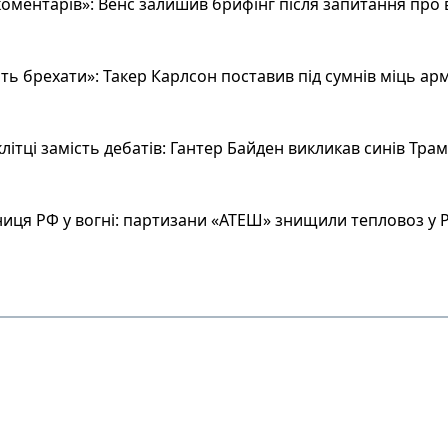
оментарів»: Венс залишив брифінг після запитання про 
ь брехати»: Такер Карлсон поставив під сумнів міць арм
літці замість дебатів: Гантер Байден викликав синів Тра
иця РФ у вогні: партизани «АТЕШ» знищили тепловоз у Р