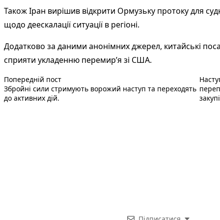
Також Іран вирішив відкрити Ормузьку протоку для су
щодо деескалації ситуації в регіоні.
Додатково за даними анонімних джерел, китайські поса
сприяти укладенню перемир’я зі США.
Попередній запис:
Навігація
Попередній пост
Насту
Збройні сили стримують ворожий наступ та переходять
переп
записів
до активних дій.
закуп
Підписатися