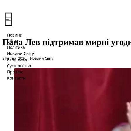
Перейти до вмісту
Новини
Папа Лев підтримав мирні угоди
Війна
Політика
Новини Світу
Опубліковано в
8 Квітня, 2026
|
Новини Світу
Економіка
Суспільство
Про нас
Контакти