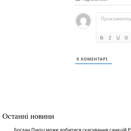
0
КОМЕНТАРІ
Останні новини
Богдан Пукіш може добитися скасування санкцій 