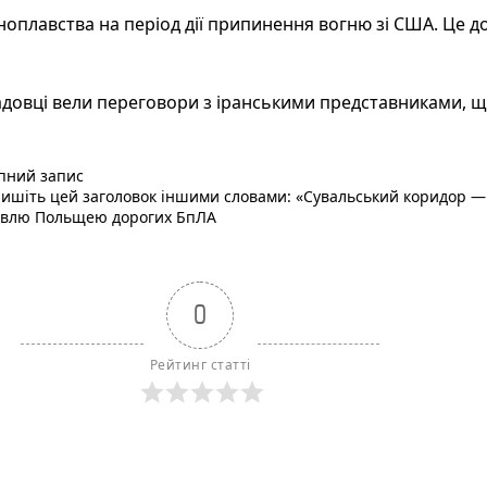
дноплавства на період дії припинення вогню зі США. Це
довці вели переговори з іранськими представниками, що
Наступний пост :
пний запис
ишіть цей заголовок іншими словами: «Сувальський коридор — 
івлю Польщею дорогих БпЛА
0
Рейтинг статті