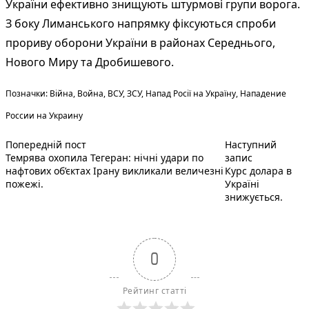
України ефективно знищують штурмові групи ворога.
З боку Лиманського напрямку фіксуються спроби
прориву оборони України в районах Середнього,
Нового Миру та Дробишевого.
Теги:
Позначки:
Війна
,
Война
,
ВСУ
,
ЗСУ
,
Напад Росії на Україну
,
Нападение
России на Украину
Попередній запис:
Навігація
Попередній пост
Наступний
Наступний п
Темрява охопила Тегеран: нічні удари по
запис
записів
нафтових об’єктах Ірану викликали величезні
Курс долара в
пожежі.
Україні
знижується.
0
Рейтинг статті