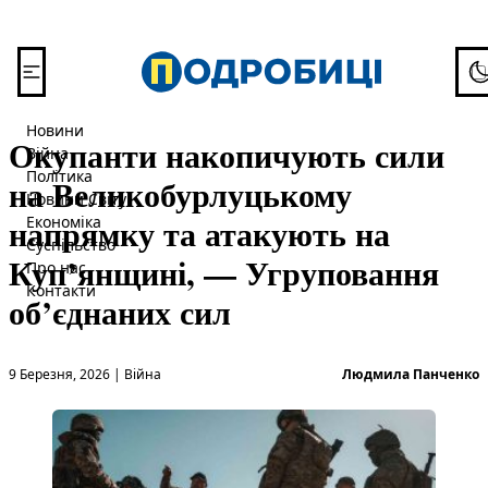
Перейти до вмісту
To
Новини
Окупанти накопичують сили
Війна
Політика
на Великобурлуцькому
Новини Світу
напрямку та атакують на
Економіка
Суспільство
Куп’янщині, — Угруповання
Про нас
Контакти
об’єднаних сил
Опубліковано в
О
9 Березня, 2026
|
Війна
Людмила Панченко