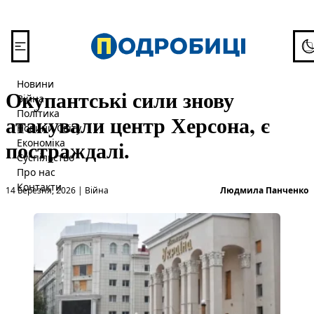
Перейти до вмісту
To
Новини
Окупантські сили знову
Війна
Політика
атакували центр Херсона, є
Новини Світу
постраждалі.
Економіка
Суспільство
Про нас
Опубліковано в
О
Контакти
14 Березня, 2026
|
Війна
Людмила Панченко