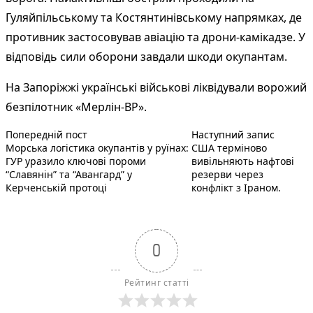
Гуляйпільському та Костянтинівському напрямках, де
противник застосовував авіацію та дрони-камікадзе. У
відповідь сили оборони завдали шкоди окупантам.
На Запоріжжі українські військові ліквідували ворожий
безпілотник «Мерлін-ВР».
Попередній запис:
Наступн
Навігація
Попередній пост
Наступний запис
Морська логістика окупантів у руїнах:
США терміново
записів
ГУР уразило ключові пороми
вивільняють нафтові
“Славянін” та “Авангард” у
резерви через
Керченській протоці
конфлікт з Іраном.
0
Рейтинг статті