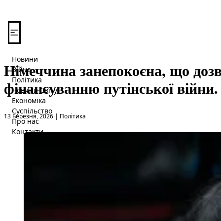
Перейти до вмісту
Новини
Німеччина занепокоєна, що доз
Війна
Політика
фінансуванню путінської війни.
Новини Світу
Економіка
Суспільство
Опубліковано в
13 Березня, 2026
|
Політика
Про нас
Контакти