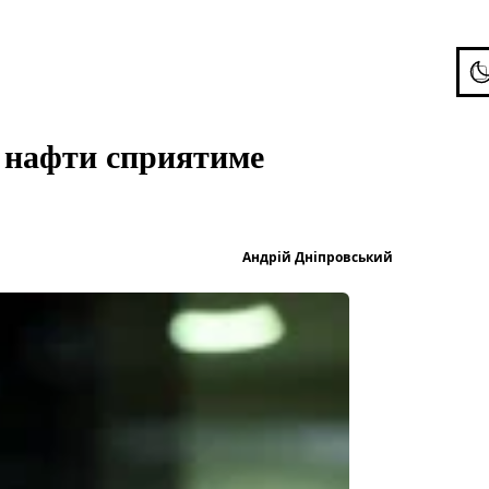
To
ї нафти сприятиме
Опубліков
Андрій Дніпровський