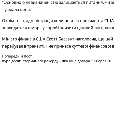
“Основною невизначеністю залишається питання, чи зм
– додала вона.
Окрім того, адміністрація колишнього президента США 
знаходяться в морі, у спробі знизити ціновий тиск, вик
Міністр фінансів США Скотт Бессент наголосив, що цей
перебуває в транзиті, і не принесе суттєвої фінансової 
Попередній запис:
Навігація
Попередній пост
Курс досяг історичного рекорду – яка ціна долара 13 березня
записів