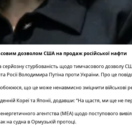
асовим дозволом США на продаж російської нафти
а серйозну стурбованість щодо тимчасового дозволу СШ
а Росії Володимира Путіна проти України. Про це повід
обоююся, що це може ненавмисно зміцнити військові рез
денній Кореї та Японії, додавши: “На щастя, ми ще не пе
нергетичного агентства (МЕА) щодо поступового вивіл
ак на судна в Ормузькій протоці.