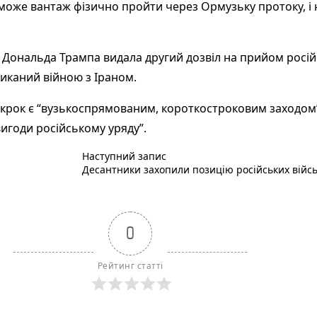
оже вантаж фізично пройти через Ормузьку протоку, і 
Дональда Трампа видала другий дозвіл на прийом російс
ликаний війною з Іраном.
 крок є “вузькоспрямованим, короткостроковим заходом”
вигоди російському уряду”.
Наступний пост :
Наступний запис
Десантники захопили позицію російських військ 
0
Рейтинг статті