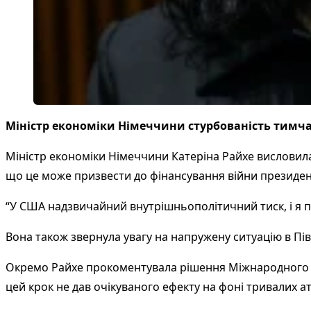
Міністр економіки Німеччини стурбованість тимч
Міністр економіки Німеччини Катеріна Райхе висловил
що це може призвести до фінансування війни президент
“У США надзвичайний внутрішньополітичний тиск, і я п
Вона також звернула увагу на напружену ситуацію в Пів
Окремо Райхе прокоментувала рішення Міжнародного е
цей крок не дав очікуваного ефекту на фоні тривалих ат