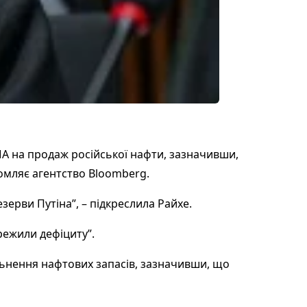
А на продаж російської нафти, зазначивши,
омляє агентство Bloomberg.
ерви Путіна”, – підкреслила Райхе.
режили дефіциту”.
ьнення нафтових запасів, зазначивши, що