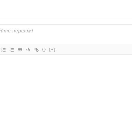
{}
[+]