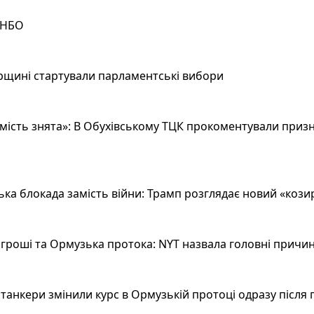
РНБО
рщині стартували парламентські вибори
ість знята»: В Обухівському ТЦК прокоментували призн
а блокада замість війни: Трамп розглядає новий «козир»
гроші та Ормузька протока: NYT назвала головні причин
анкери змінили курс в Ормузькій протоці одразу після 