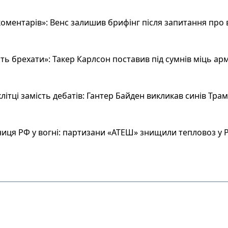
оментарів»: Венс залишив брифінг після запитання про 
ь брехати»: Такер Карлсон поставив під сумнів міць арм
літці замість дебатів: Гантер Байден викликав синів Тра
иця РФ у вогні: партизани «АТЕШ» знищили тепловоз у Р