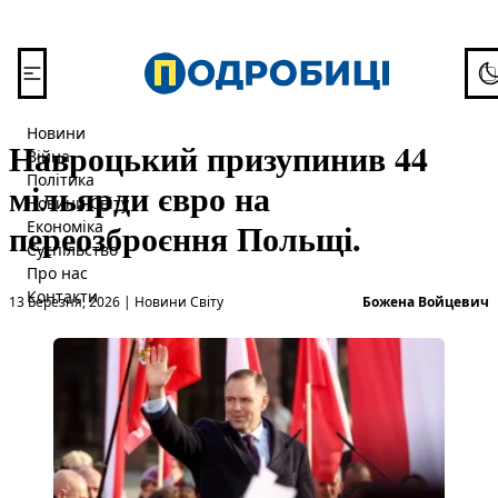
Перейти до вмісту
To
Новини
Навроцький призупинив 44
Війна
Політика
мільярди євро на
Новини Світу
переозброєння Польщі.
Економіка
Суспільство
Про нас
Опубліковано в
О
Контакти
13 Березня, 2026
|
Новини Світу
Божена Войцевич