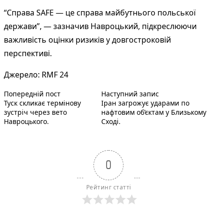
“Справа SAFE — це справа майбутнього польської
держави”, — зазначив Навроцький, підкреслюючи
важливість оцінки ризиків у довгостроковій
перспективі.
Джерело:
RMF 24
Попередній запис:
Наступний пост :
Навігація
Попередній пост
Наступний запис
Туск скликає термінову
Іран загрожує ударами по
записів
зустріч через вето
нафтовим об’єктам у Близькому
Навроцького.
Сході.
0
Рейтинг статті