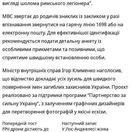
вигляді шолома римського легіонера”.
МВС звертає до родичів зниклих із закликом у разі
впізнавання звернутися на гарячу лінію 1698 або на
електронну пошту. Для ефективнішої ідентифікації
рекомендується подати детальну анкету із
особливими прикметами та позивними, що
сприятиме швидшому встановленню особи.
Міністр внутрішніх справ Ігор Клименко наголосив,
що відомство докладає усіх зусиль для швидкого
повернення імен загиблих захисників України. Проєкт
реалізовано за підтримки програми “Партнерство за
сильну Україну”, з залученням графічних дизайнерів
для перетворення фотографій у якісні ескізи.
Попередній запис:
Наступний пост :
Навігація
Попередній пост
Наступний запис
FPV-дрони дістають до
У Лос-Анджелесі жінка
записів