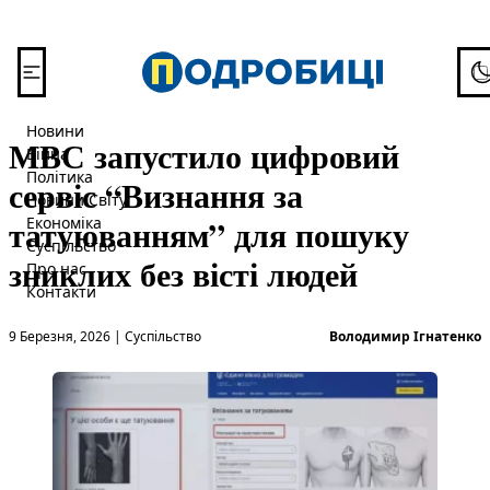
Перейти до вмісту
To
Новини
МВС запустило цифровий
Війна
Політика
сервіс “Визнання за
Новини Світу
татуюванням” для пошуку
Економіка
Суспільство
зниклих без вісті людей
Про нас
Контакти
Опубліковано в
О
9 Березня, 2026
|
Суспільство
Володимир Ігнатенко