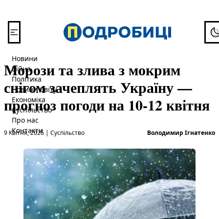
Перейти до вмісту
To
Новини
Морози та злива з мокрим
Війна
Політика
снігом зачеплять Україну —
Новини Світу
прогноз погоди на 10-12 квітня
Економіка
Суспільство
Про нас
Опубліковано в
О
Контакти
9 Квітня, 2026
|
Суспільство
Володимир Ігнатенко