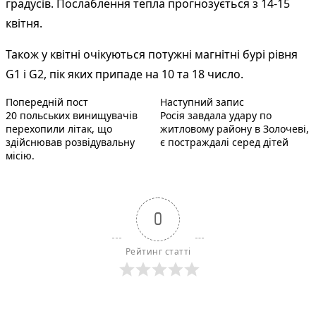
градусів. Послаблення тепла прогнозується з 14-15
квітня.
Також у квітні очікуються потужні магнітні бурі рівня
G1 і G2, пік яких припаде на 10 та 18 число.
Попередній запис:
Наступний пос
Навігація
Попередній пост
Наступний запис
20 польських винищувачів
Росія завдала удару по
записів
перехопили літак, що
житловому району в Золочеві,
здійснював розвідувальну
є постраждалі серед дітей
місію.
0
Рейтинг статті