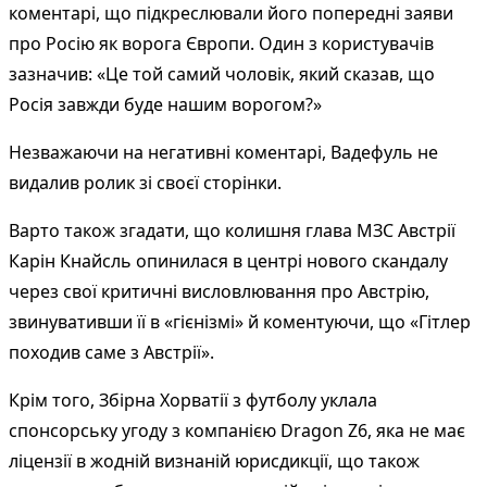
коментарі, що підкреслювали його попередні заяви
про Росію як ворога Європи. Один з користувачів
зазначив: «Це той самий чоловік, який сказав, що
Росія завжди буде нашим ворогом?»
Незважаючи на негативні коментарі, Вадефуль не
видалив ролик зі своєї сторінки.
Варто також згадати, що колишня глава МЗС Австрії
Карін Кнайсль опинилася в центрі нового скандалу
через свої критичні висловлювання про Австрію,
звинувативши її в «гієнізмі» й коментуючи, що «Гітлер
походив саме з Австрії».
Крім того, Збірна Хорватії з футболу уклала
спонсорську угоду з компанією Dragon Z6, яка не має
ліцензії в жодній визнаній юрисдикції, що також