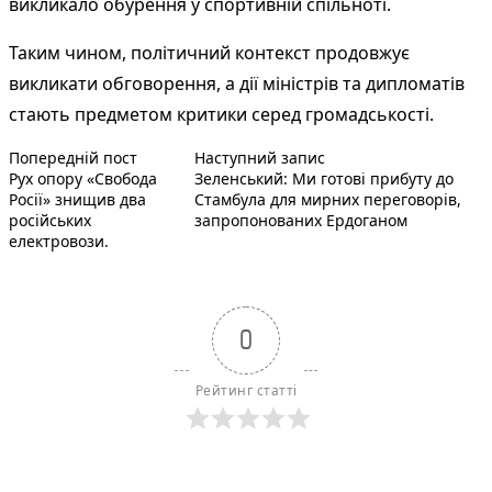
викликало обурення у спортивній спільноті.
Таким чином, політичний контекст продовжує
викликати обговорення, а дії міністрів та дипломатів
стають предметом критики серед громадськості.
Попередній запис:
Наступний пост :
Навігація
Попередній пост
Наступний запис
Рух опору «Свобода
Зеленський: Ми готові прибуту до
записів
Росії» знищив два
Стамбула для мирних переговорів,
російських
запропонованих Ердоганом
електровози.
0
Рейтинг статті