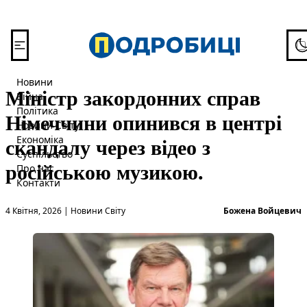
Перейти до вмісту
To
Новини
Міністр закордонних справ
Війна
Політика
Німеччини опинився в центрі
Новини Світу
скандалу через відео з
Економіка
Суспільство
російською музикою.
Про нас
Контакти
Опубліковано в
О
4 Квітня, 2026
|
Новини Світу
Божена Войцевич