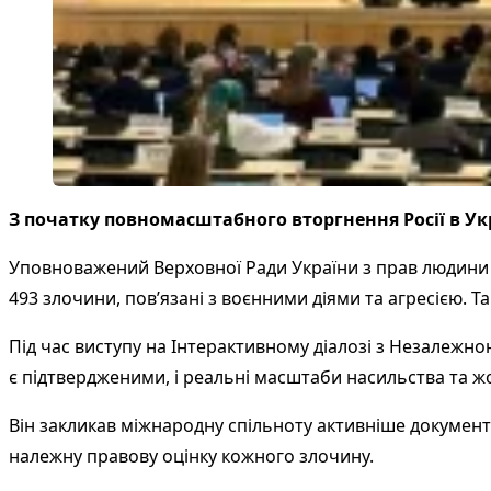
З початку повномасштабного вторгнення Росії в Укр
Уповноважений Верховної Ради України з прав людини Д
493 злочини, пов’язані з воєнними діями та агресією. Т
Під час виступу на Інтерактивному діалозі з Незалежн
є підтвердженими, і реальні масштаби насильства та жо
Він закликав міжнародну спільноту активніше документ
належну правову оцінку кожного злочину.