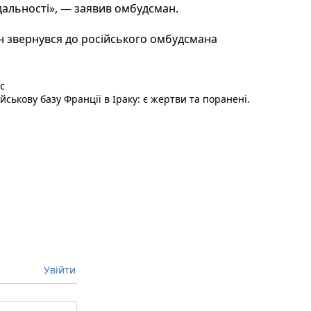
ідальності», — заявив омбудсман.
ін звернувся до російського омбудсмана
Наступний пост :
с
ійськову базу Франції в Іраку: є жертви та поранені.
Увійти