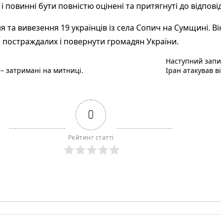
і повинні бути повністю оцінені та притягнуті до відпов
 та вивезення 19 українців із села Сопич на Сумщині. В
 постраждалих і повернути громадян України.
Наступний запи
– затримані на митниці.
Іран атакував в
0
Рейтинг статті