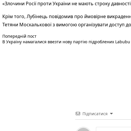
«Злочини Росії проти України не мають строку давності 
Крім того, Лубінець повідомив про ймовірне викрадення
Тетяни Москалькової з вимогою організувати доступ до
Попередній запис:
Навігація
Попередній пост
В Україну намагалися ввезти нову партію підроблених Labubu 
записів
Підписатися