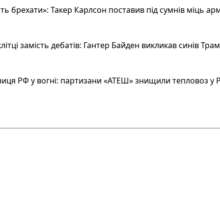
ь брехати»: Такер Карлсон поставив під сумнів міць арм
літці замість дебатів: Гантер Байден викликав синів Тра
иця РФ у вогні: партизани «АТЕШ» знищили тепловоз у Р