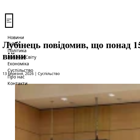
Перейти до вмісту
Новини
Лубінець повідомив, що понад 15 
Війна
Політика
війни
Новини Світу
Економіка
Суспільство
Опубліковано в
13 Березня, 2026
|
Суспільство
Про нас
Контакти