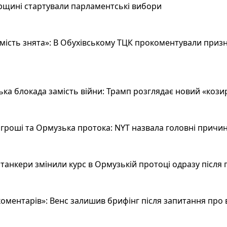
рщині стартували парламентські вибори
ість знята»: В Обухівському ТЦК прокоментували призн
а блокада замість війни: Трамп розглядає новий «козир»
гроші та Ормузька протока: NYT назвала головні причин
анкери змінили курс в Ормузькій протоці одразу після 
оментарів»: Венс залишив брифінг після запитання про 