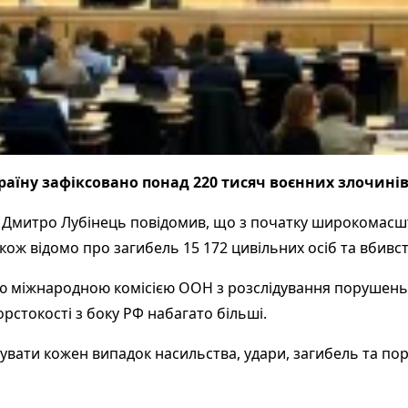
аїну зафіксовано понад 220 тисяч воєнних злочинів 
митро Лубінець повідомив, що з початку широкомасштабн
акож відомо про загибель 15 172 цивільних осіб та вбивст
ою міжнародною комісією ООН з розслідування порушень в
рстокості з боку РФ набагато більші.
увати кожен випадок насильства, удари, загибель та по