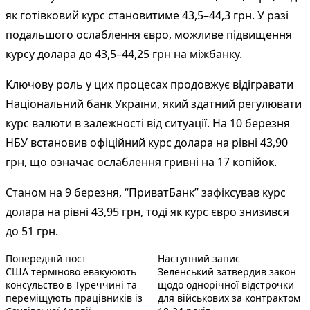
як готівковий курс становитиме 43,5–44,3 грн. У разі
подальшого ослаблення євро, можливе підвищення
курсу долара до 43,5–44,25 грн на міжбанку.
Ключову роль у цих процесах продовжує відігравати
Національний банк України, який здатний регулювати
курс валюти в залежності від ситуації. На 10 березня
НБУ встановив офіційний курс долара на рівні 43,90
грн, що означає ослаблення гривні на 17 копійок.
Станом на 9 березня, “ПриватБанк” зафіксував курс
долара на рівні 43,95 грн, тоді як курс євро знизився
до 51 грн.
Попередній запис:
Наступний пос
Навігація
Попередній пост
Наступний запис
США терміново евакуюють
Зеленський затвердив закон
записів
консульство в Туреччині та
щодо однорічної відстрочки
переміщують працівників із
для військових за контрактом