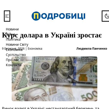
Перейти до вмісту
To
Новини
Курс долара в Україні зростає
Війна
Політика
Новини Світу
Опубліковано в
О
9 Березня, 2026
|
Економіка
Людмила Панченко
Економіка
Суспільство
Про нас
Контакти
Ринок валют в Україні: нестандартний березень та