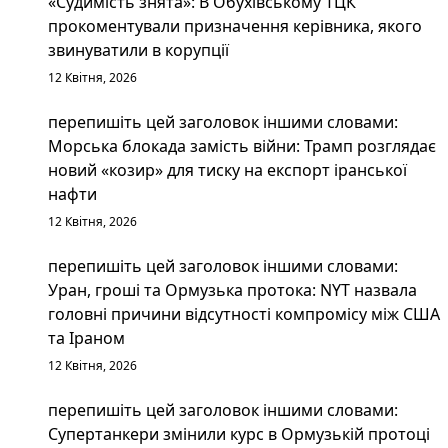
«Судимість знята»: В Обухівському ТЦК
прокоментували призначення керівника, якого
звинуватили в корупції
12 Квітня, 2026
перепишіть цей заголовок іншими словами:
Морська блокада замість війни: Трамп розглядає
новий «козир» для тиску на експорт іранської
нафти
12 Квітня, 2026
перепишіть цей заголовок іншими словами:
Уран, гроші та Ормузька протока: NYT назвала
головні причини відсутності компромісу між США
та Іраном
12 Квітня, 2026
перепишіть цей заголовок іншими словами:
Супертанкери змінили курс в Ормузькій протоці