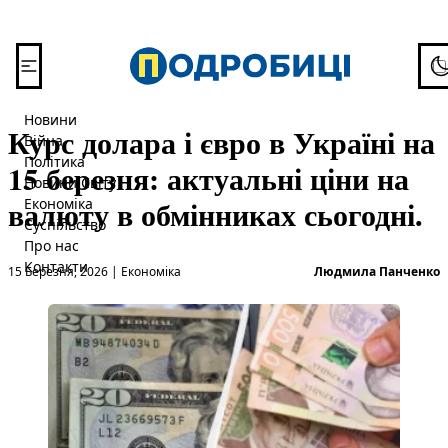
Перейти до вмісту
To
Новини
Курс долара і євро в Україні на
Війна
Політика
15 березня: актуальні ціни на
Новини Світу
валюту в обмінниках сьогодні.
Економіка
Суспільство
Про нас
Опубліковано в
О
Контакти
15 Березня, 2026
|
Економіка
Людмила Панченко