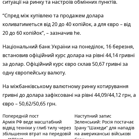
ситуації на ринку та настроїв обмінних пунктів.
“Спред між купівлею та продажем долара
коливатиметься від 20 до 40 копійок, а для євро – від
20 до 60 копійок”, – зазначив he.
Національний банк України на понеділок, 16 березня,
встановив офіційний курс долара на рівні 44,14 гривні
за долар. Офіційний курс євро склав 50,67 гривні за
одну європейську валюту.
На міжбанківському валютному ринку котирування
гривні до долара зафіксовані на рівні 44,09/44,12 грн, а
євро – 50,62/50,65 грн.
Попередній запис:
Наступний по
Навігація
Попередній пост
Наступний запис
Армія РФ веде масштабний
Зеленський: Росія постачає
записів
відвід техніки у глиб тилу через
Ірану “Шахеди” для нападів
збільшення втрат на передовій
на американські військові