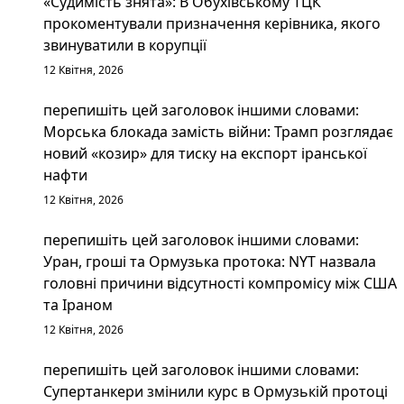
«Судимість знята»: В Обухівському ТЦК
прокоментували призначення керівника, якого
звинуватили в корупції
12 Квітня, 2026
перепишіть цей заголовок іншими словами:
Морська блокада замість війни: Трамп розглядає
новий «козир» для тиску на експорт іранської
нафти
12 Квітня, 2026
перепишіть цей заголовок іншими словами:
Уран, гроші та Ормузька протока: NYT назвала
головні причини відсутності компромісу між США
та Іраном
12 Квітня, 2026
перепишіть цей заголовок іншими словами:
Супертанкери змінили курс в Ормузькій протоці