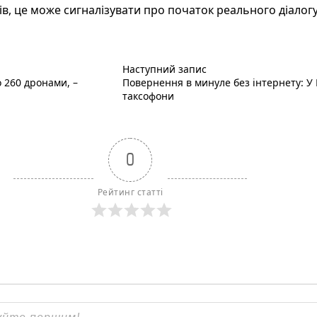
в, це може сигналізувати про початок реального діалог
Наступний пост :
Наступний запис
 260 дронами, –
Повернення в минуле без інтернету: У
таксофони
0
Рейтинг статті