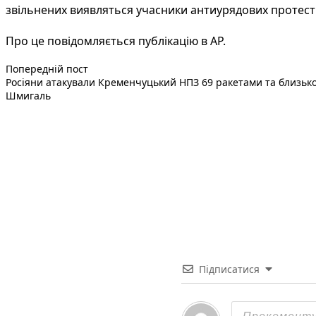
звільнених виявляться учасники антиурядових протесті
Про це повідомляється публікацію в
АР
.
Попередній запис:
Навігація
Попередній пост
Росіяни атакували Кременчуцький НПЗ 69 ракетами та близько
записів
Шмигаль
Підписатися