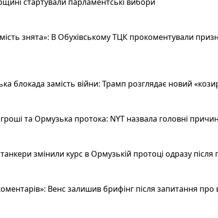
рщині стартували парламентські вибори
ість знята»: В Обухівському ТЦК прокоментували призн
а блокада замість війни: Трамп розглядає новий «козир»
гроші та Ормузька протока: NYT назвала головні причин
анкери змінили курс в Ормузькій протоці одразу після 
оментарів»: Венс залишив брифінг після запитання про 