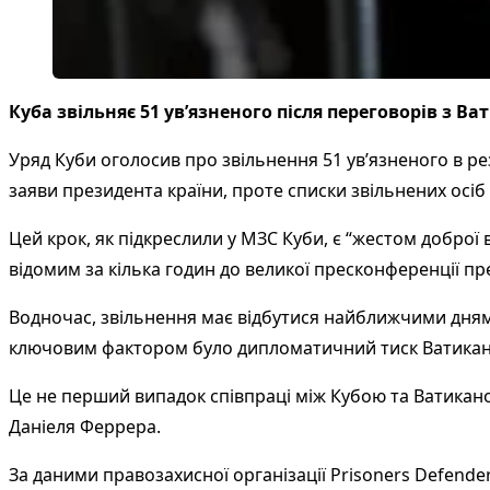
Куба звільняє 51 ув’язненого після переговорів з Ва
Уряд Куби оголосив про звільнення 51 ув’язненого в ре
заяви президента країни, проте списки звільнених осі
Цей крок, як підкреслили у МЗС Куби, є “жестом доброї
відомим за кілька годин до великої пресконференції пр
Водночас, звільнення має відбутися найближчими дням
ключовим фактором було дипломатичний тиск Ватикан
Це не перший випадок співпраці між Кубою та Ватикано
Даніеля Феррера.
За даними правозахисної організації Prisoners Defender