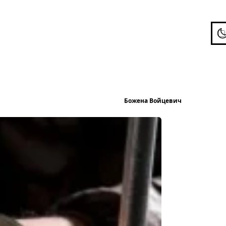
To
Опубліков
Божена Войцевич