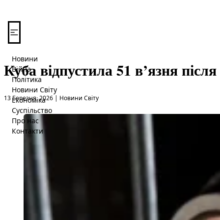
Перейти до вмісту
Новини
Куба відпустила 51 в’язня після
Війна
Політика
Новини Світу
Опубліковано в
13 Березня, 2026
|
Новини Світу
Економіка
Суспільство
Про нас
Контакти