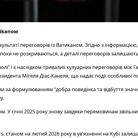
тikanом
зультаті переговорів із Ватиканом. Згідно з інформацією
б поки не розкриваються, а деталі переговорів залишают
 волі” і є наслідком тривалих кулуарних переговорів між
езидента Мігеля Діас-Канеля, що надає події особливої п
и за формулюванням “добра поведінка та відбуття значн
у.
м. У січні 2025 року знову завдяки перемовинам звільн
s, станом на лютий 2026 року в ув’язненні на Кубі залиш