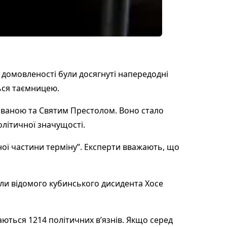
, домовленості були досягнуті напередодні
ься таємницею.
 Гаваною та Святим Престолом. Воно стало
олітичної значущості.
ої частини терміну”. Експерти вважають, що
или відомого кубинського дисидента Хосе
аються 1214 політичних в’язнів. Якщо серед