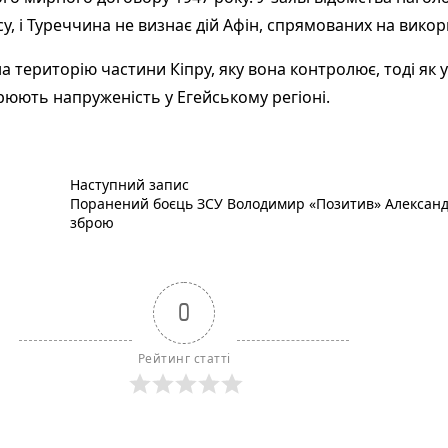
су, і Туреччина не визнає дій Афін, спрямованих на вико
територію частини Кіпру, яку вона контролює, тоді як у
стрюють напруженість у Егейському регіоні.
Наступний пост :
Наступний запис
Поранений боєць ЗСУ Володимир «Позитив» Александр
зброю
0
Рейтинг статті