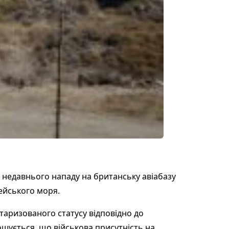
я недавнього нападу на британську авіабазу
гейського моря.
таризованого статусу відповідно до
ошується, що військова присутність на