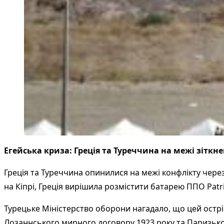
Егейська криза: Греція та Туреччина на межі зіткн
Греція та Туреччина опинилися на межі конфлікту через
на Кіпрі, Греція вирішила розмістити батарею ППО Patr
Турецьке Міністерство оборони нагадало, що цей острі
Лозаннського мирного договору 1923 року та Паризьког