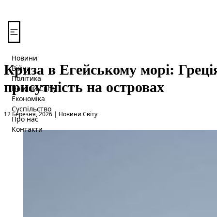
Перейти до вмісту
Новини
Криза в Егейському морі: Греція
Війна
Політика
присутність на островах
Новини Світу
Економіка
Суспільство
Опубліковано в
12 Березня, 2026
|
Новини Світу
Про нас
Контакти