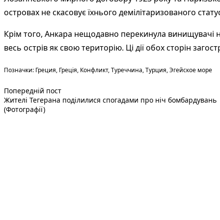
островах не скасовує їхнього демілітаризованого стату
Крім того, Анкара нещодавно перекинула винищувачі на 
весь острів як свою територію. Ці дії обох сторін заго
Теги:
Позначки:
Греция
,
Греція
,
Конфликт
,
Туреччина
,
Турция
,
Эгейское море
Попередній запис:
Навігація
Попередній пост
Жителі Тегерана поділилися спогадами про ніч бомбардувань
записів
(Фотографії)