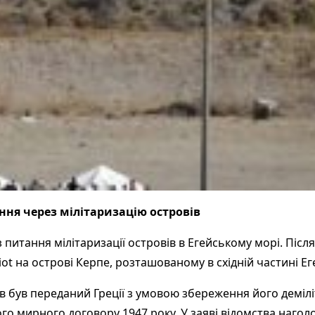
ення через мілітаризацію островів
 питання мілітаризації островів в Егейському морі. Післ
iot на острові Керпе, розташованому в східній частині Е
в був переданий Греції з умовою збереження його демілі
о мирного договору 1947 року. У заяві відомства нагол