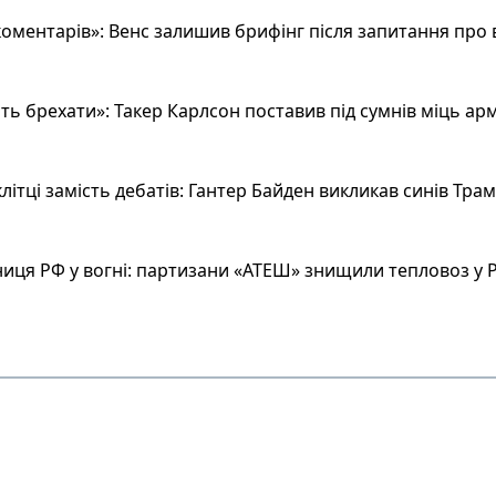
оментарів»: Венс залишив брифінг після запитання про 
ь брехати»: Такер Карлсон поставив під сумнів міць арм
літці замість дебатів: Гантер Байден викликав синів Тра
иця РФ у вогні: партизани «АТЕШ» знищили тепловоз у Р