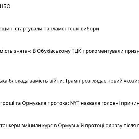
РНБО
рщині стартували парламентські вибори
ість знята»: В Обухівському ТЦК прокоментували призн
а блокада замість війни: Трамп розглядає новий «козир»
гроші та Ормузька протока: NYT назвала головні причин
анкери змінили курс в Ормузькій протоці одразу після 