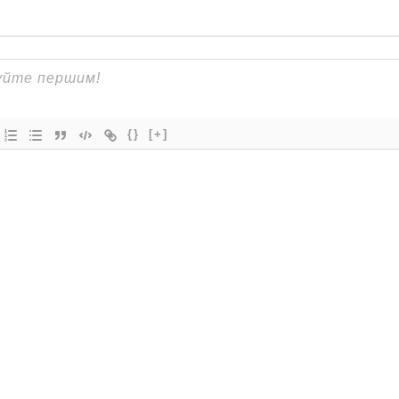
{}
[+]