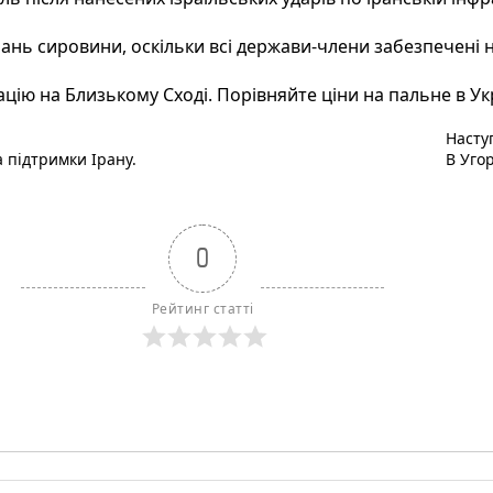
ань сировини, оскільки всі держави-члени забезпечені 
ацію на Близькому Сході. Порівняйте ціни на пальне в Укр
Насту
а підтримки Ірану.
В Уго
0
Рейтинг статті