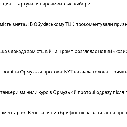
рщині стартували парламентські вибори
ість знята»: В Обухівському ТЦК прокоментували призн
а блокада замість війни: Трамп розглядає новий «козир»
гроші та Ормузька протока: NYT назвала головні причин
анкери змінили курс в Ормузькій протоці одразу після 
оментарів»: Венс залишив брифінг після запитання про 