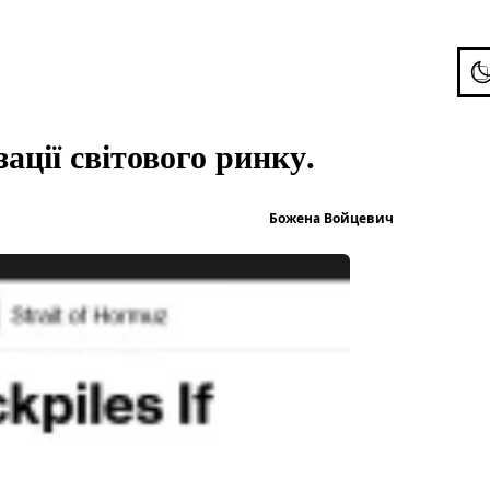
To
ації світового ринку.
Опубліков
Божена Войцевич