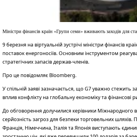
Міністри фінансів країн «Групи семи» вживають заходів для ст
9 березня на віртуальній зустрічі міністри фінансів кр
поставок енергоносіїв. Основним інструментом реагув
стратегічних запасів держав-членів.
Про це повідомляє
Bloomberg
.
У спільній заяві зазначається, що G7 уважно стежить 
вплив конфлікту на глобальну економіку та фінансові р
До обговорення долучилися керівники Міжнародного ва
серйозність загроз для безпеки торговельних шляхів. 
Франція, Німеччина, Італія та Японія виступають єдин
зростанню цін, які вже перевищили 100 доларів за барел