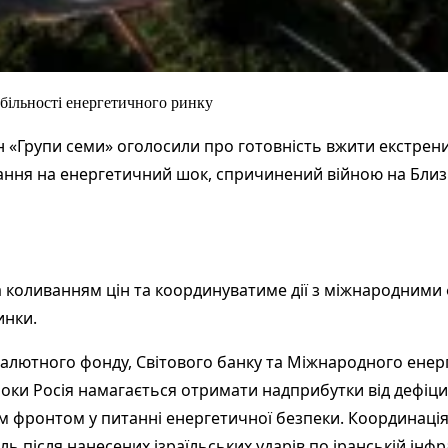
абільності енергетичного ринку
аїн «Групи семи» оголосили про готовність вжити екстрени
ання на енергетичний шок, спричинений війною на Близь
за коливанням цін та координуватиме дії з міжнародними
инки.
лютного фонду, Світового банку та Міжнародного енерг
Поки Росія намагається отримати надприбутки від дефіци
им фронтом у питанні енергетичної безпеки. Координаці
ь після нанесених ізраїльських ударів по іранській інфр