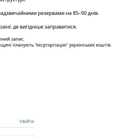
надзвичайними резервами на 85–90 днів.
аїні: де вигідніше заправитися.
Наступний пост :
пний запис
рщині планують “ексproprіацію” українських коштів.
Увійти