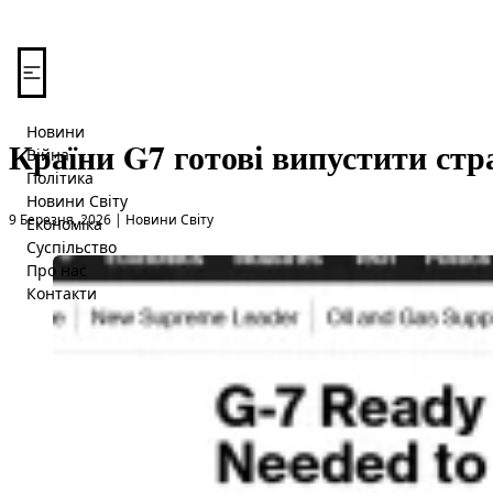
Перейти до вмісту
Новини
Країни G7 готові випустити стра
Війна
Політика
Новини Світу
Опубліковано в
9 Березня, 2026
|
Новини Світу
Економіка
Суспільство
Про нас
Контакти