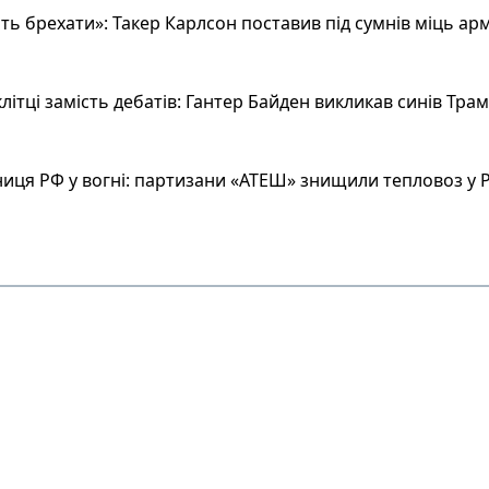
ь брехати»: Такер Карлсон поставив під сумнів міць арм
літці замість дебатів: Гантер Байден викликав синів Тра
иця РФ у вогні: партизани «АТЕШ» знищили тепловоз у Р