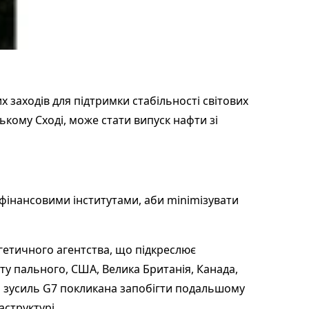
х заходів для підтримки стабільності світових
кому Сході, може стати випуск нафти зі
 фінансовими інститутами, аби minimізувати
етичного агентства, що підкреслює
ту пального, США, Велика Британія, Канада,
я зусиль G7 покликана запобігти подальшому
аструктурі.