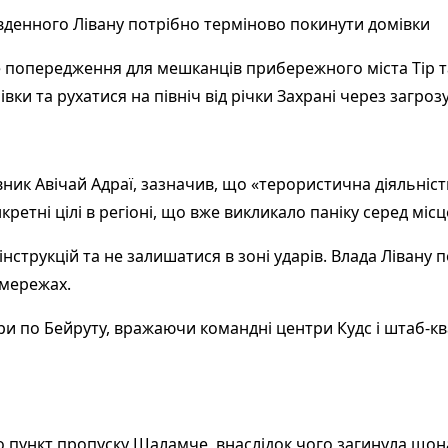
вденного Лівану потрібно терміново покинути домівки
 попередження для мешканців прибережного міста Тір т
и та рухатися на північ від річки Захрані через загрозу
ик Авічай Адраї, зазначив, що «терористична діяльніст
ретні цілі в регіоні, що вже викликало паніку серед місц
струкцій та не залишатися в зоні ударів. Влада Лівану 
цмережах.
дари по Бейруту, вражаючи командні центри Кудс і штаб-
рито пункт пропуску Шаламче, внаслідок чого загинула щ