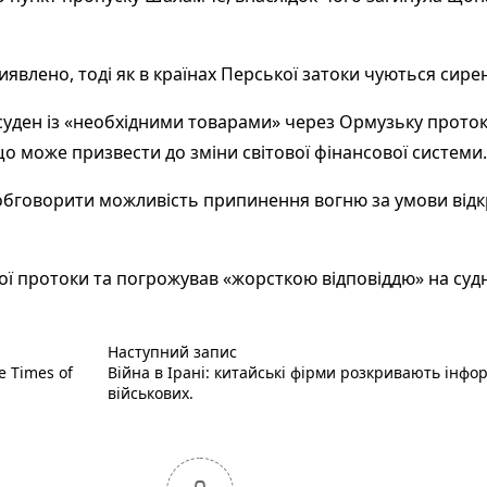
виявлено, тоді як в країнах Перської затоки чуються си
суден із «необхідними товарами» через Ормузьку проток
о може призвести до зміни світової фінансової системи.
бговорити можливість припинення вогню за умови відк
ї протоки та погрожував «жорсткою відповіддю» на судн
Наступний пост :
Наступний запис
e Times of
Війна в Ірані: китайські фірми розкривають ін
військових.