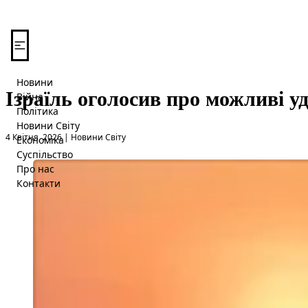
Перейти до вмісту
Новини
Ізраїль оголосив про можливі у
Війна
Політика
Новини Світу
Опубліковано в
4 Квітня, 2026
|
Новини Світу
Економіка
Суспільство
Про нас
Контакти