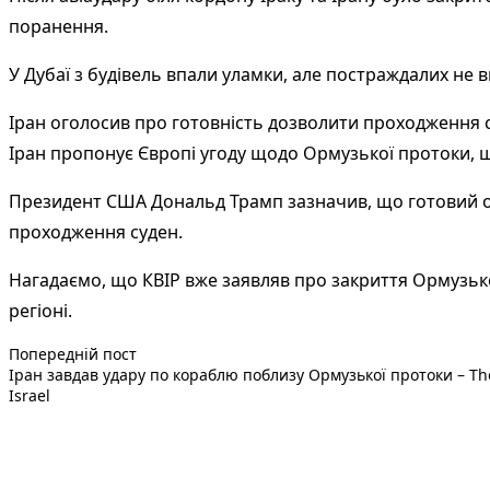
поранення.
У Дубаї з будівель впали уламки, але постраждалих не 
Іран оголосив про готовність дозволити проходження 
Іран пропонує Європі угоду щодо Ормузької протоки, щ
Президент США Дональд Трамп зазначив, що готовий о
проходження суден.
Нагадаємо, що КВІР вже заявляв про закриття Ормузько
регіоні.
Попередній запис:
Навігація
Попередній пост
Іран завдав удару по кораблю поблизу Ормузької протоки – Th
записів
Israel