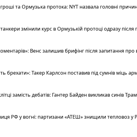
гроші та Ормузька протока: NYT назвала головні причин
анкери змінили курс в Ормузькій протоці одразу після 
оментарів»: Венс залишив брифінг після запитання про 
ь брехати»: Такер Карлсон поставив під сумнів міць арм
літці замість дебатів: Гантер Байден викликав синів Тра
иця РФ у вогні: партизани «АТЕШ» знищили тепловоз у Р