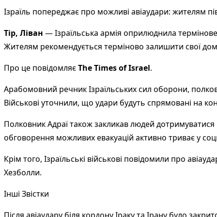
Ізраїль попереджає про можливі авіаудари: жителям пі
Тір, Ліван
— Ізраїльська армія оприлюднила термінове
Жителям рекомендується терміново залишити свої домівк
Про це повідомляє
The Times of Israel
.
Арабомовний речник Ізраїльських сил оборони, полковн
Військові уточнили, що удари будуть спрямовані на конк
Полковник Адраї також закликав людей дотримуватися ін
обговорення можливих евакуацій активно триває у со
Крім того, Ізраїльські військові повідомили про авіау
Хезболли.
Інші Звістки
Після авіаудару біля кордону Іраку та Ірану було зак