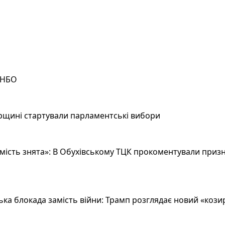
РНБО
рщині стартували парламентські вибори
ість знята»: В Обухівському ТЦК прокоментували призн
а блокада замість війни: Трамп розглядає новий «козир»