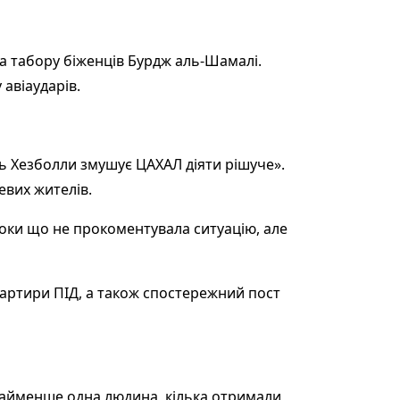
а табору біженців Бурдж аль-Шамалі.
 авіаударів.
ь Хезболли змушує ЦАХАЛ діяти рішуче».
евих жителів.
поки що не прокоментувала ситуацію, але
квартири ПІД, а також спостережний пост
онайменше одна людина, кілька отримали