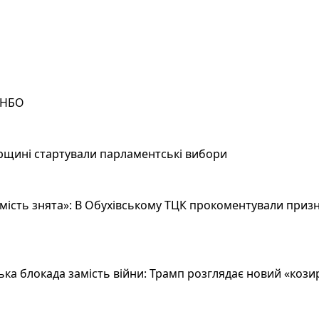
РНБО
рщині стартували парламентські вибори
ість знята»: В Обухівському ТЦК прокоментували призн
а блокада замість війни: Трамп розглядає новий «козир»