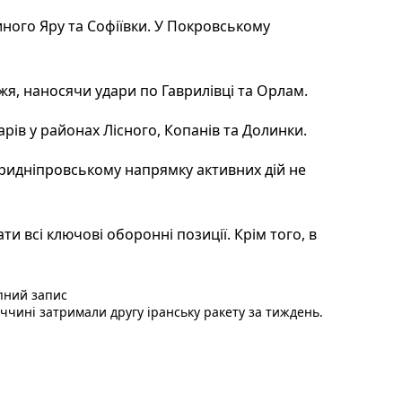
иного Яру та Софіївки. У Покровському
я, наносячи удари по Гаврилівці та Орлам.
арів у районах Лісного, Копанів та Долинки.
Придніпровському напрямку активних дій не
 всі ключові оборонні позиції. Крім того, в
Наступний пост :
пний запис
еччині затримали другу іранську ракету за тиждень.