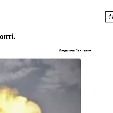
To
онті.
Опубліков
Людмила Панченко