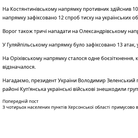
На Костянтинівському напрямку противник здійснив 10 а
напрямку зафіксовано 12 спроб тиску на українських об
Ворог також тричі нападати на Олександрівському напр
У Гуляйпільському напрямку було зафіксовано 13 атак, у
На Оріхівському напрямку сталося одне боєзіткнення, 
відзначалося.
Нагадаємо, президент України Володимир Зеленський по
районі Куп’янська українські військові знешкодили груп
Попередній запис:
Навігація
Попередній пост
З чотирьох населених пунктів Херсонської області примусово в
записів