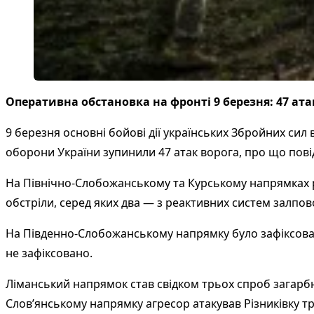
Оперативна обстановка на фронті 9 березня: 47 ата
9 березня основні бойові дії українських Збройних сил
оборони України зупинили 47 атак ворога, про що пов
На Північно-Слобожанському та Курському напрямках р
обстріли, серед яких два — з реактивних систем залпов
На Південно-Слобожанському напрямку було зафіксован
не зафіксовано.
Ліманський напрямок став свідком трьох спроб загарбни
Слов’янському напрямку агресор атакував Різниківку тр