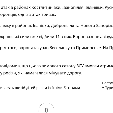
так в районах Костянтинівки, Іванопілля, Іллінівки, Рус
оронців, одна з атак триває.
ямку в районах Іванівки, Добропілля та Нового Запоріжж
країнські сили вже відбили 11 з них. Ворог зазнав авіауд
крім того, ворог атакував Веселянку та Приморське. На 
відомив, що цього зимового сезону ЗСУ змогли утримати
у росіян, які намагалися мінувати дорогу.
Насту
ивезуть ще 46 дітей разом із їхніми батьками
У Тур
0