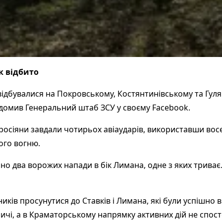
к відбито
 відбувалися на Покровському, Костянтинівському та Гул
ідомив Генеральний штаб ЗСУ у своєму Facebook.
осіяни завдали чотирьох авіаударів, використавши восе
ого вогню.
о два ворожих напади в бік Лимана, одне з яких триває
ків просунутися до Ставків і Лимана, які були успішно в
ичі, а в Краматорському напрямку активних дій не спост