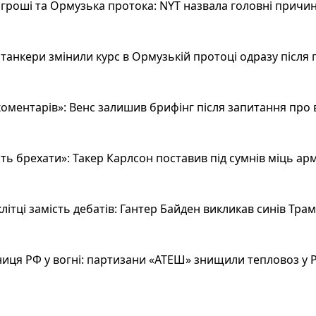
гроші та Ормузька протока: NYT назвала головні причин
анкери змінили курс в Ормузькій протоці одразу після 
оментарів»: Венс залишив брифінг після запитання про 
ь брехати»: Такер Карлсон поставив під сумнів міць арм
літці замість дебатів: Гантер Байден викликав синів Тра
иця РФ у вогні: партизани «АТЕШ» знищили тепловоз у Р