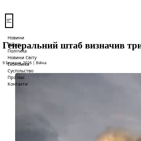
Перейти до вмісту
Новини
Генеральний штаб визначив три
Війна
Політика
Новини Світу
Опубліковано в
9 Березня, 2026
|
Війна
Економіка
Суспільство
Про нас
Контакти