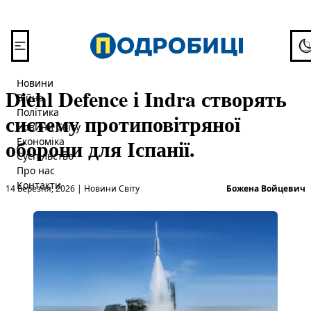
Перейти до вмісту
To
Новини
Diehl Defence і Indra створять
Війна
Політика
систему протиповітряної
Новини Світу
оборони для Іспанії.
Економіка
Суспільство
Про нас
Опубліковано в
О
Контакти
14 Березня, 2026
|
Новини Світу
Божена Войцевич