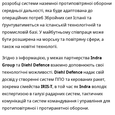
розробці системи наземної протиповітряної оборони
середньої дальності, яка буде адаптована до
операційних потреб Збройних сил Іспанії та
ґрунтуватиметься на іспанській технологічній та
промисловій базі. У майбутньому співпраця може
бути розширена на морську та повітряну сфери, а
також на новітні технології.
Згідно з інформацією, у межах партнерства
Indra
Group
та
Diehl Defence
взаємно доповнюють свої
технологічні можливості.
Diehl Defence
надає свій
досвід у створенні систем ППО та керованих ракет,
зокрема сімейства
IRIS-T
, в той час як
Indra
володіє
експертизою в галузі радарних систем, тактичних
комунікацій та систем командування і управління для
протиповітряної і протиракетної оборони.