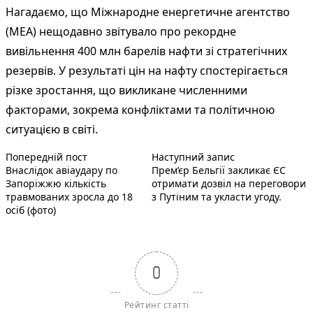
Нагадаємо, що Міжнародне енергетичне агентство
(МЕА) нещодавно звітувало про рекордне
вивільнення 400 млн барелів нафти зі стратегічних
резервів. У результаті цін на нафту спостерігається
різке зростання, що викликане численними
факторами, зокрема конфліктами та політичною
ситуацією в світі.
Попередній запис:
Наступний пост 
Навігація
Попередній пост
Наступний запис
Внаслідок авіаудару по
Прем’єр Бельгії закликає ЄС
записів
Запоріжжю кількість
отримати дозвіл на переговори
травмованих зросла до 18
з Путіним та укласти угоду.
осіб (фото)
0
Рейтинг статті