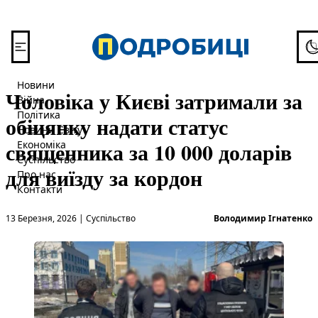
Перейти до вмісту
To
Новини
Чоловіка у Києві затримали за
Війна
Політика
обіцянку надати статус
Новини Світу
священника за 10 000 доларів
Економіка
Суспільство
для виїзду за кордон
Про нас
Контакти
Опубліковано в
О
13 Березня, 2026
|
Суспільство
Володимир Ігнатенко