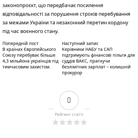
законопроєкт, що передбачає посилення
відповідальності за порушення строків перебування
за межами України та незаконний перетин кордону
під час воєнного стану.
Попередній запис:
Наступний пост :
Навігація
Попередній пост
Наступний запис
В країнах Європейського
Керівники НАБУ та САП
записів
Союзу перебуває більше
підтримують фінансові пільги для
4,3 мільйона українців під
суддів ВАКС, прагнучи
тимчасовим захистом.
безлімітних зарплат – колишній
прокурор
0
Рейтинг статті