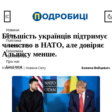
Перейти до вмісту
To
Новини
Більшість українців підтримує
Війна
Політика
членство в НАТО, але довіряє
Новини Світу
Альянсу менше.
Економіка
Суспільство
Про нас
Опубліковано в
О
Контакти
9 Квітня, 2026
|
Новини Світу
Божена Войцевич