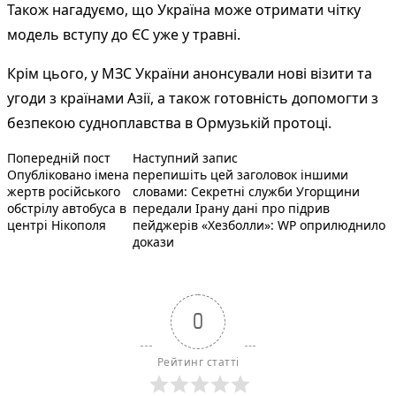
Також нагадуємо, що Україна може отримати чітку
модель вступу до ЄС уже у травні.
Крім цього, у МЗС України анонсували нові візити та
угоди з країнами Азії, а також готовність допомогти з
безпекою судноплавства в Ормузькій протоці.
Попередній запис:
Наступний пост :
Навігація
Попередній пост
Наступний запис
Опубліковано імена
перепишіть цей заголовок іншими
записів
жертв російського
словами: Секретні служби Угорщини
обстрілу автобуса в
передали Ірану дані про підрив
центрі Нікополя
пейджерів «Хезболли»: WP оприлюднило
докази
0
Рейтинг статті