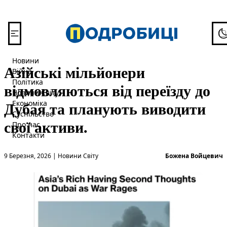
Перейти до вмісту
To
Новини
Азійські мільйонери
Війна
Політика
відмовляються від переїзду до
Новини Світу
Дубая та планують виводити
Економіка
Суспільство
свої активи.
Про нас
Контакти
Опубліковано в
О
9 Березня, 2026
|
Новини Світу
Божена Войцевич