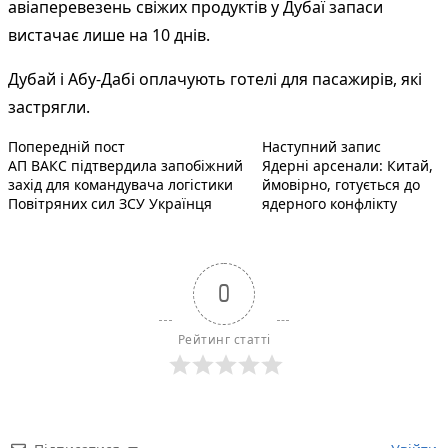
авіаперевезень свіжих продуктів у
Дубаї
запаси
вистачає лише на 10 днів.
Дубай і Абу-Дабі
оплачують готелі для пасажирів, які
застрягли.
Попередній запис:
Наступний
Навігація
Попередній пост
Наступний запис
АП ВАКС підтвердила запобіжний
Ядерні арсенали: Китай,
записів
захід для командувача логістики
ймовірно, готується до
Повітряних сил ЗСУ Українця
ядерного конфлікту
0
Рейтинг статті